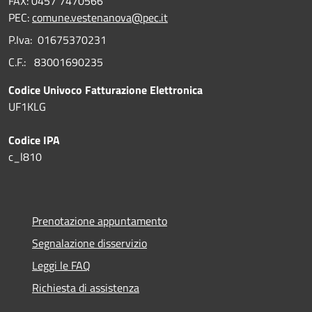
FAX: 0457 7470566
PEC:
comune.vestenanova@pec.it
P.Iva: 01675370231
C.F.: 83001690235
Codice Univoco Fatturazione Elettronica
UF1KLG
Codice IPA
c_l810
Prenotazione appuntamento
Segnalazione disservizio
Leggi le FAQ
Richiesta di assistenza