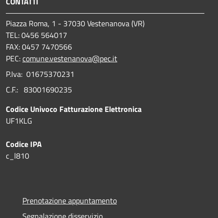
CONTATTI
Piazza Roma, 1 - 37030 Vestenanova (VR)
TEL: 0456 564017
FAX: 0457 7470566
PEC:
comune.vestenanova@pec.it
P.Iva: 01675370231
C.F.: 83001690235
Codice Univoco Fatturazione Elettronica
UF1KLG
Codice IPA
c_l810
Prenotazione appuntamento
Segnalazione disservizio