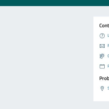
Cont
Prob