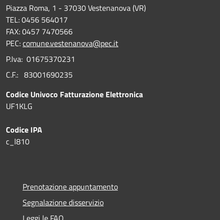
Piazza Roma, 1 - 37030 Vestenanova (VR)
TEL: 0456 564017
FAX: 0457 7470566
PEC:
comune.vestenanova@pec.it
P.Iva: 01675370231
C.F.: 83001690235
Codice Univoco Fatturazione Elettronica
UF1KLG
Codice IPA
c_l810
Prenotazione appuntamento
Segnalazione disservizio
Leggi le FAQ