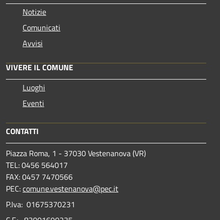
Notizie
Comunicati
Avvisi
VIVERE IL COMUNE
Luoghi
Eventi
CONTATTI
Piazza Roma, 1 - 37030 Vestenanova (VR)
TEL: 0456 564017
FAX: 0457 7470566
PEC:
comune.vestenanova@pec.it
P.Iva: 01675370231
C.F.: 83001690235