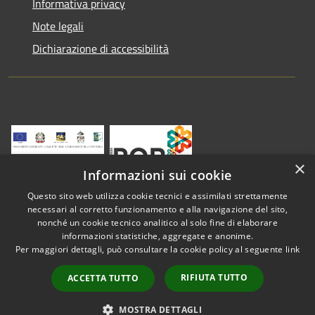
Informativa privacy
Note legali
Dichiarazione di accessibilità
×
Informazioni sui cookie
Questo sito web utilizza cookie tecnici e assimilati strettamente
necessari al corretto funzionamento e alla navigazione del sito,
nonché un cookie tecnico analitico al solo fine di elaborare
informazioni statistiche, aggregate e anonime.
RSS
Copyright © 2026 • Comune di
Per maggiori dettagli, può consultare la cookie policy al seguente
link
Accessibilità
Vestenanova • Powered by
Privacy
Municipium
Accesso
•
RIFIUTA TUTTO
ACCETTA TUTTO
Cookie
redazione
Mappa del sito
MOSTRA DETTAGLI