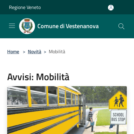
Salta al contenuto principale
Regione Veneto
Comune di Vestenanova
Home
>
Novità
>
Mobilità
Avvisi: Mobilità