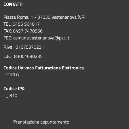
CONTATTI
Piazza Roma, 1 - 37030 Vestenanova (VR)
TEL: 0456 564017
FAX: 0457 7470566
PEC:
comune.vestenanova@pec.it
P.Iva: 01675370231
C.F.: 83001690235
Codice Univoco Fatturazione Elettronica
UF1KLG
Codice IPA
c_l810
Prenotazione appuntamento