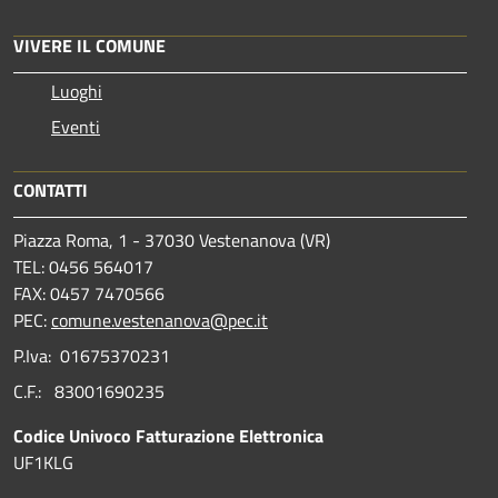
VIVERE IL COMUNE
Luoghi
Eventi
CONTATTI
Piazza Roma, 1 - 37030 Vestenanova (VR)
TEL: 0456 564017
FAX: 0457 7470566
PEC:
comune.vestenanova@pec.it
P.Iva: 01675370231
C.F.: 83001690235
Codice Univoco Fatturazione Elettronica
UF1KLG