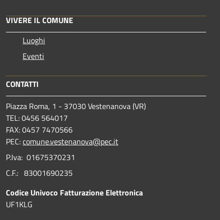
VIVERE IL COMUNE
Luoghi
Eventi
CONTATTI
Piazza Roma, 1 - 37030 Vestenanova (VR)
TEL: 0456 564017
FAX: 0457 7470566
PEC:
comune.vestenanova@pec.it
P.Iva: 01675370231
C.F.: 83001690235
Codice Univoco Fatturazione Elettronica
UF1KLG