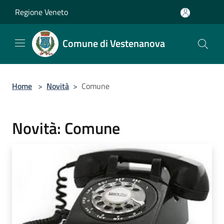
Salta al contenuto principale
Regione Veneto
Comune di Vestenanova
Home
>
Novità
>
Comune
Novità: Comune