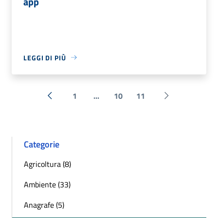
app
LEGGI DI PIÙ
1
...
10
11
« Precedente
Successiva »
Categorie
Agricoltura (8)
Ambiente (33)
Anagrafe (5)